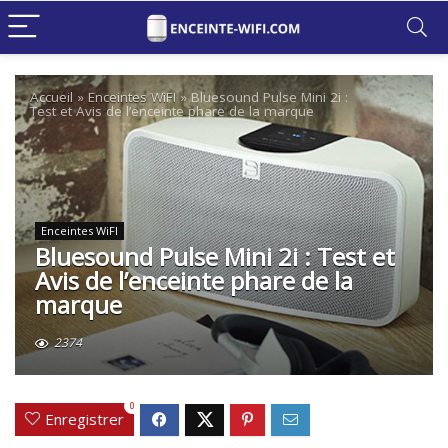
Accueil
»
Enceintes WiFI
»
Bluesound Pulse Mini 2i :
Test et Avis de l’enceinte phare de la marque
Enceintes WiFI
Bluesound Pulse Mini 2i : Test et
Avis de l’enceinte phare de la
marque
2374
0
Enregistrer