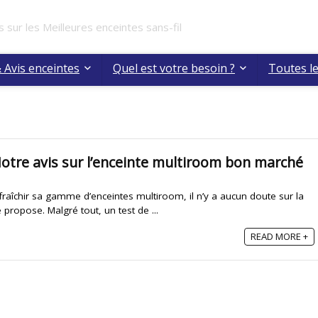
s sur les Meilleures enceintes sans-fil
 Avis enceintes
Quel est votre besoin ?
Toutes l
tre avis sur l’enceinte multiroom bon marché
raîchir sa gamme d’enceintes multiroom, il n’y a aucun doute sur la
propose. Malgré tout, un test de ...
READ MORE +