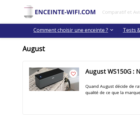
Comparatif et Avi
Comment choisir une enceinte ?
Tests &
August
August WS150G : No
Quand August décide de raf
qualité de ce que la marque 