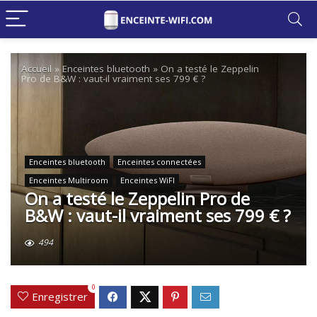
Accueil
»
Enceintes bluetooth
»
On a testé le Zeppelin
Pro de B&W : vaut-il vraiment ses 799 € ?
Enceintes bluetooth
Enceintes connectées
Enceintes Multiroom
Enceintes WiFI
On a testé le Zeppelin Pro de
B&W : vaut-il vraiment ses 799 € ?
494
0
Enregistrer