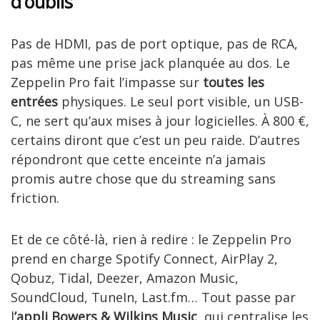
d’oublis
Pas de HDMI, pas de port optique, pas de RCA,
pas même une prise jack planquée au dos. Le
Zeppelin Pro fait l’impasse sur
toutes les
entrées
physiques. Le seul port visible, un USB-
C, ne sert qu’aux mises à jour logicielles. À 800 €,
certains diront que c’est un peu raide. D’autres
répondront que cette enceinte n’a jamais
promis autre chose que du streaming sans
friction.
Et de ce côté-là, rien à redire : le Zeppelin Pro
prend en charge Spotify Connect, AirPlay 2,
Qobuz, Tidal, Deezer, Amazon Music,
SoundCloud, TuneIn, Last.fm… Tout passe par
l
’appli Bowers & Wilkins Music
, qui centralise les