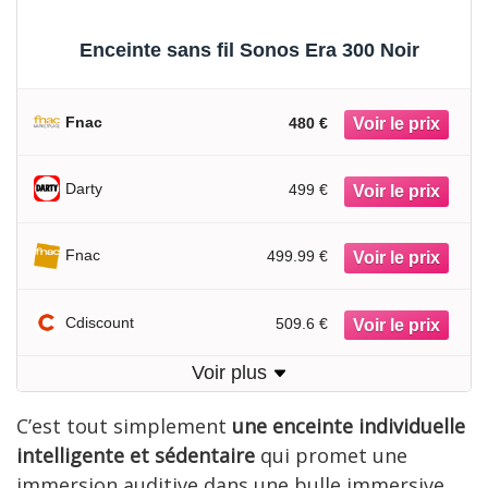
Enceinte sans fil Sonos Era 300 Noir
Fnac
480 €
Darty
499 €
Fnac
499.99 €
Cdiscount
509.6 €
Voir plus
C’est tout simplement
une enceinte individuelle
intelligente et sédentaire
qui promet une
immersion auditive dans une bulle immersive