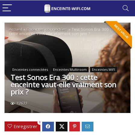
BEST VALUE
Accueil
»
Enceintes connectées
»
Test Sonos Era 300 :
cette enceinte vaut-elle vraiment son prix ?
Enceintes connectées
Enceintes Multiroom
Enceintes WiFI
Test Sonos Era 300 : cette
enceinte vaut-elle vraiment son
prix ?
12633
0
Enregistrer