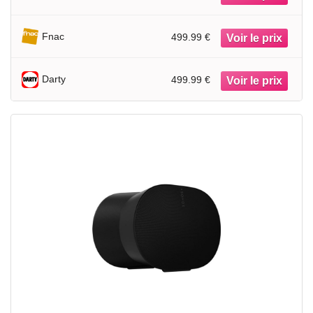
Fnac
499.99 €
Darty
499.99 €