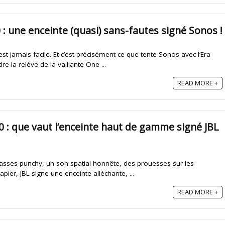
 : une enceinte (quasi) sans-fautes signé Sonos !
est jamais facile. Et c’est précisément ce que tente Sonos avec l’Era
e la relève de la vaillante One ...
READ MORE +
0 : que vaut l’enceinte haut de gamme signé JBL
basses punchy, un son spatial honnête, des prouesses sur les
pier, JBL signe une enceinte alléchante, ...
READ MORE +