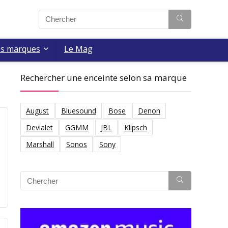
es marques
Le Mag
Rechercher une enceinte selon sa marque
August
Bluesound
Bose
Denon
Devialet
GGMM
JBL
Klipsch
Marshall
Sonos
Sony