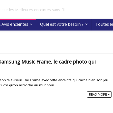
s sur les Meilleures enceintes sans-fil
 Avis enceintes
Quel est votre besoin ?
Toutes l
 Samsung Music Frame, le cadre photo qui
on téléviseur The Frame avec cette enceinte qui cache bien son jeu.
32 cm qu’on accroche au mur pour ...
READ MORE +