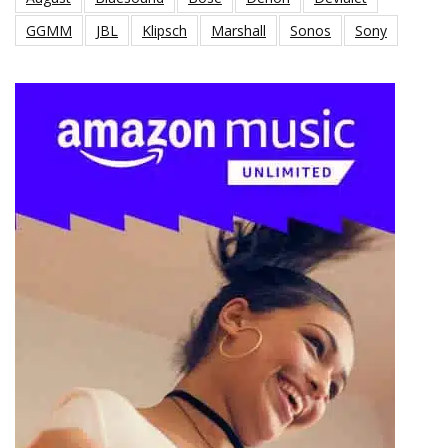
GGMM
JBL
Klipsch
Marshall
Sonos
Sony