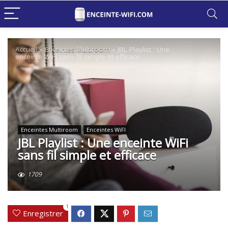
Accueil
»
Enceintes Multiroom
»
JBL Playlist : Une
enceinte WiFi sans fil simple et efficace
Enceintes Multiroom
Enceintes WiFI
JBL Playlist : Une enceinte WiFi
sans fil simple et efficace
1709
1
Enregistrer