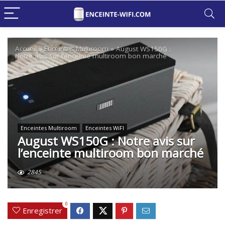
Accueil
»
Enceintes Multiroom
»
August WS150G :
Notre avis sur l’enceinte multiroom bon marché
Enceintes Multiroom
Enceintes WiFI
August WS150G : Notre avis sur
l’enceinte multiroom bon marché
2845
0
Enregistrer