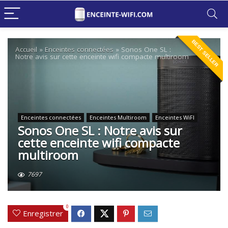
BEST SELLER
Accueil
»
Enceintes connectées
»
Sonos One SL :
Notre avis sur cette enceinte wifi compacte multiroom
Enceintes connectées
Enceintes Multiroom
Enceintes WiFI
Sonos One SL : Notre avis sur
cette enceinte wifi compacte
multiroom
7697
0
Enregistrer