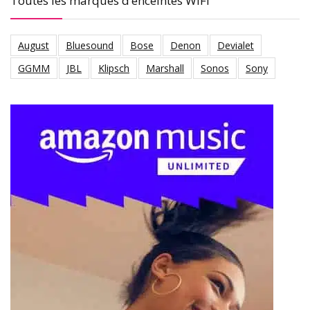
Toutes les marques d’enceintes WiFi
August
Bluesound
Bose
Denon
Devialet
GGMM
JBL
Klipsch
Marshall
Sonos
Sony