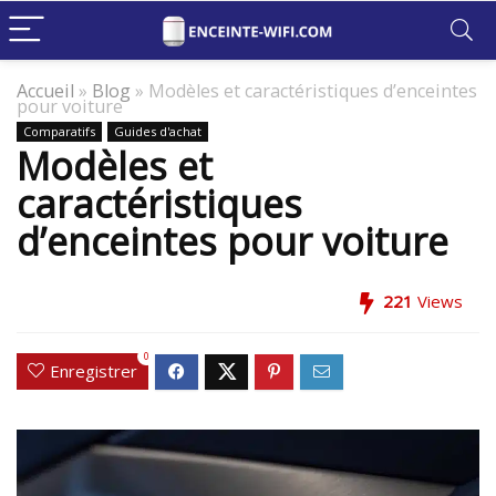
Accueil
»
Blog
»
Modèles et caractéristiques d’enceintes
pour voiture
Comparatifs
Guides d'achat
Modèles et
caractéristiques
d’enceintes pour voiture
221
Views
0
Enregistrer