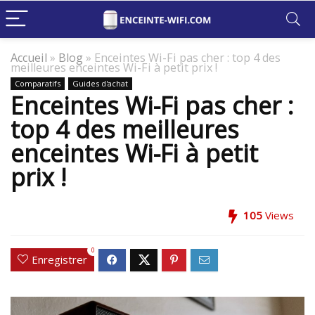
Accueil
»
Blog
»
Enceintes Wi-Fi pas cher : top 4 des
meilleures enceintes Wi-Fi à petit prix !
Comparatifs
Guides d'achat
Enceintes Wi-Fi pas cher :
top 4 des meilleures
enceintes Wi-Fi à petit
prix !
105
Views
0
Enregistrer