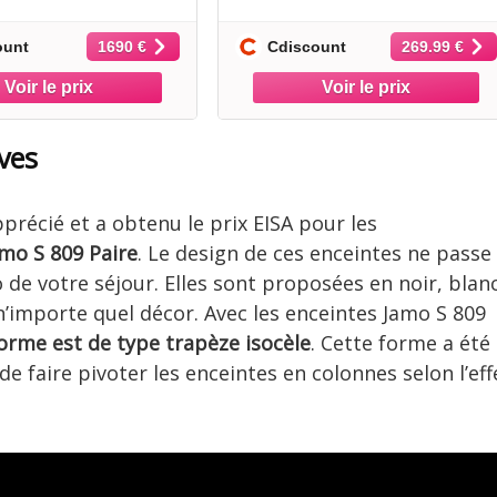
paire) - Enceintes
Cellule AT3600L -
Bluetooth 33
ount
Cdiscount
1690 €
269.99 €
ves
récié et a obtenu le prix EISA pour les
amo S 809 Paire
. Le design de ces enceintes ne passe
 de votre séjour. Elles sont proposées en noir, blan
n’importe quel décor. Avec les enceintes Jamo S 809
forme est de type trapèze isocèle
. Cette forme a été
faire pivoter les enceintes en colonnes selon l’eff