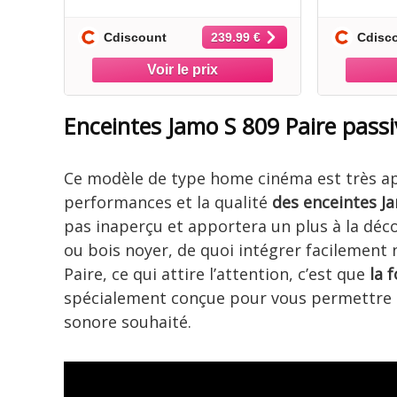
Bluetooth 5.2 avec Haut-
(la 
Parleurs Intégrés Cellule
Cdiscount
Cdisc
239.99 €
AT3600L Son
Enceintes Jamo S 809 Paire passi
Ce modèle de type home cinéma est très app
performances et la qualité
des enceintes J
pas inaperçu et apportera un plus à la déco
ou bois noyer, de quoi intégrer facilement 
Paire, ce qui attire l’attention, c’est que
la 
spécialement conçue pour vous permettre de 
sonore souhaité.