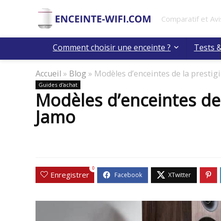
Comparatif et Avi
Comment choisir une enceinte ?
Tests &
Accueil
»
Blog
»
Modèles d’enceintes de la presti
Guides d'achat
Modèles d’enceintes de
Jamo
0
Enregistrer