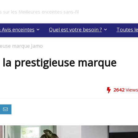
s sur les Meilleures enceintes sans-fil
 Avis enceintes
Quel est votre besoin ?
Toutes l
gieuse marque Jamo
 la prestigieuse marque
2642
View