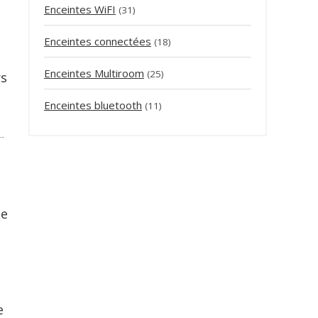
Enceintes WiFI
(31)
Enceintes connectées
(18)
Enceintes Multiroom
(25)
rs
Enceintes bluetooth
(11)
--
ne
t
e