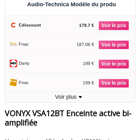
Audio-Technica Modèle du produ
Cdiscount
179.7 €
Fnac
187.06 €
Darty
199 €
Fnac
199 €
Voir plus
VONYX VSA12BT Enceinte active bi-
amplifiée