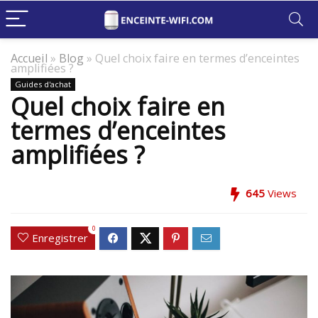
Accueil
»
Blog
»
Quel choix faire en termes d’enceintes
amplifiées ?
Guides d'achat
Quel choix faire en
termes d’enceintes
amplifiées ?
645
Views
0
Enregistrer