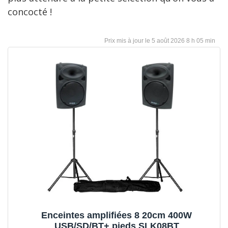
concocté !
5 août 2026 8 h 05 min
Enceintes amplifiées 8 20cm 400W
USB/SD/BT+ pieds SLK08BT