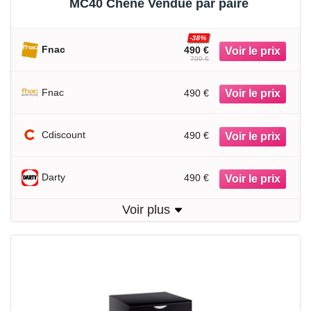
MC40 Chêne Vendue par paire
-38%
Fnac
490 €
799 €
Fnac
490 €
Cdiscount
490 €
Darty
490 €
Voir plus