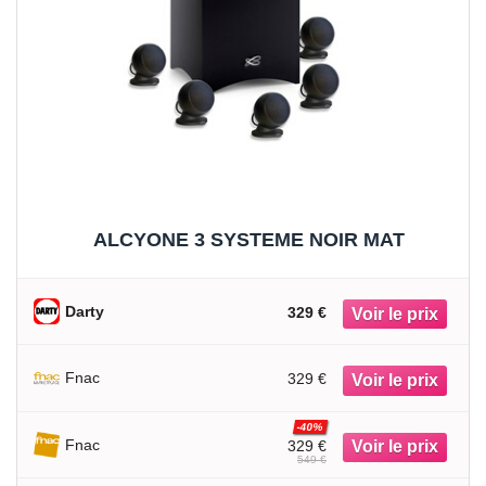
ALCYONE 3 SYSTEME NOIR MAT
Darty
329 €
Fnac
329 €
-40%
Fnac
329 €
549 €