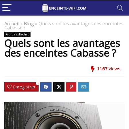
Accueil
»
Blog
»
Quels sont les avantages des enceintes
Cabasse ?
Guides d'achat
Quels sont les avantages
des enceintes Cabasse ?
1167
Views
1
Enregistrer